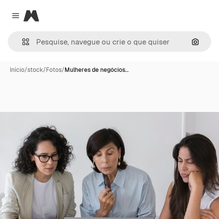
Magnific
Close menu
Pesqui
Início
/
stock
/
Fotos
/
Mulheres de negócios…