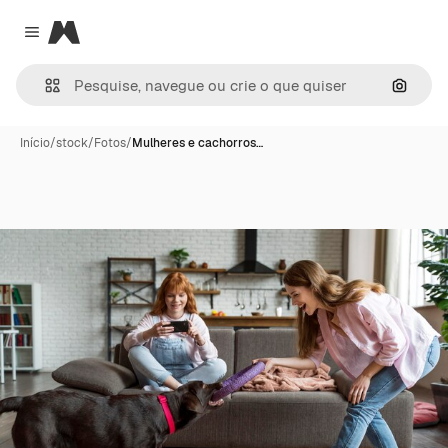
Magnific
Close menu
Pesqui
Início
/
stock
/
Fotos
/
Mulheres e cachorros…