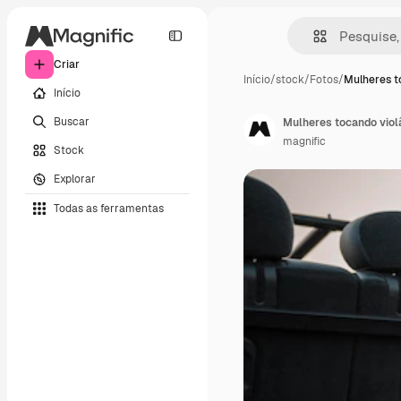
Criar
Início
/
stock
/
Fotos
/
Mulheres t
Início
Buscar
Mulheres tocando viol
magnific
Stock
Explorar
Todas as ferramentas