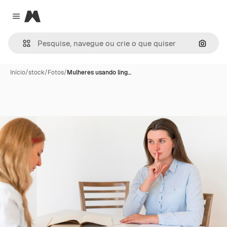
Magnific
Close menu
Pesqui
Início
/
stock
/
Fotos
/
Mulheres usando ling…