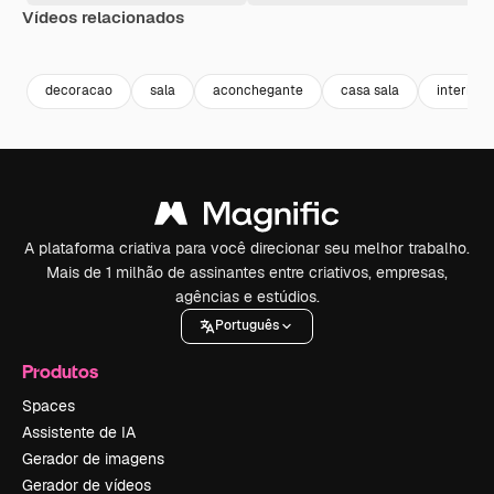
Vídeos relacionados
Premium
Premium
Premium
Premium
decoracao
sala
aconchegante
casa sala
interior
A plataforma criativa para você direcionar seu melhor trabalho.
Mais de 1 milhão de assinantes entre criativos, empresas,
agências e estúdios.
Português
Produtos
Spaces
Assistente de IA
Gerador de imagens
Gerador de vídeos