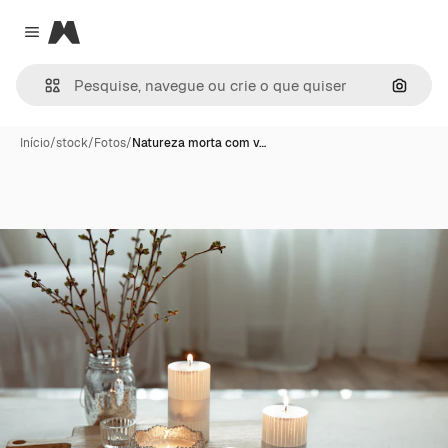
Magnific
Close menu
Pesqui
Início
/
stock
/
Fotos
/
Natureza morta com v…