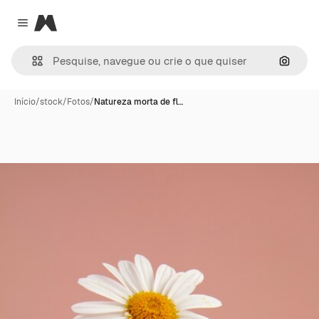
Magnific
Close menu
Pesqui
Início
/
stock
/
Fotos
/
Natureza morta de fl…