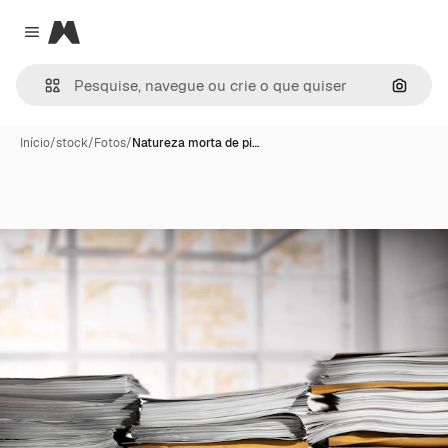
Magnific
Close menu
Pesqui
Início
/
stock
/
Fotos
/
Natureza morta de pi…