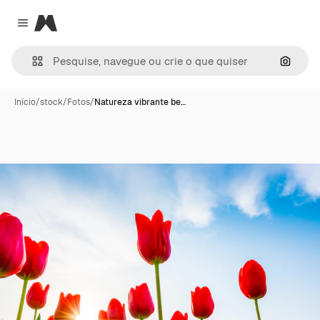
Magnific
Close menu
Pesqui
Início
/
stock
/
Fotos
/
Natureza vibrante be…