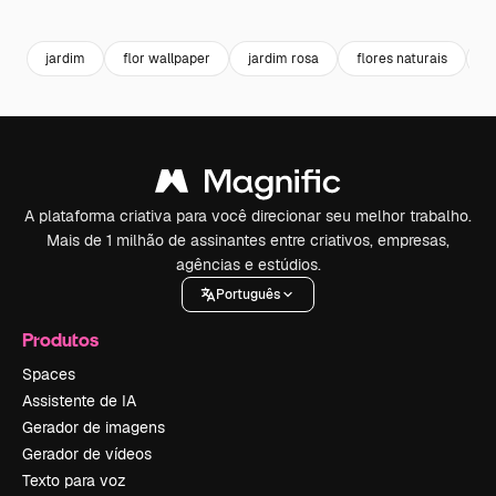
Premium
Premium
Gerado por IA
Premium
Premium
Gerado por 
jardim
flor wallpaper
jardim rosa
flores naturais
f
A plataforma criativa para você direcionar seu melhor trabalho.
Mais de 1 milhão de assinantes entre criativos, empresas,
agências e estúdios.
Português
Produtos
Spaces
Assistente de IA
Gerador de imagens
Gerador de vídeos
Texto para voz