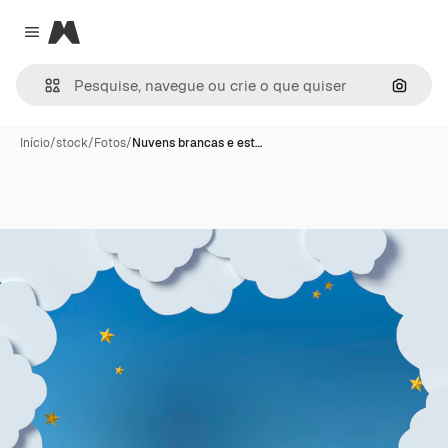
Magnific
Close menu
Pesqui
Início
/
stock
/
Fotos
/
Nuvens brancas e est…