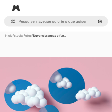
Magnific
Close menu
Pesqui
Início
/
stock
/
Fotos
/
Nuvens brancas e fun…