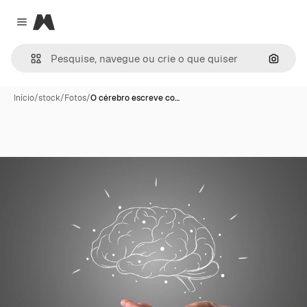
Magnific
Close menu
Pesqui
Início
/
stock
/
Fotos
/
O cérebro escreve co…