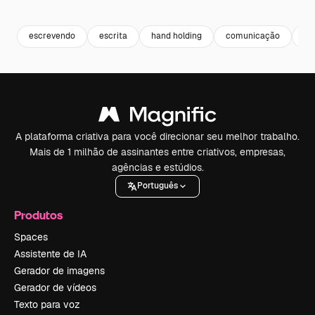
Premium
Premium
Premium
Premium
escrevendo
escrita
hand holding
comunicação
ha
A plataforma criativa para você direcionar seu melhor trabalho.
Mais de 1 milhão de assinantes entre criativos, empresas,
agências e estúdios.
Português
Produtos
Spaces
Assistente de IA
Gerador de imagens
Gerador de vídeos
Texto para voz