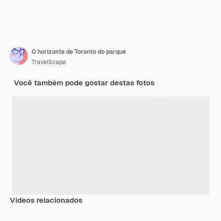
O horizonte de Toronto do parque
TravelScape
Você também pode gostar destas fotos
Vídeos relacionados
Premium
Premium
Premium
Premium