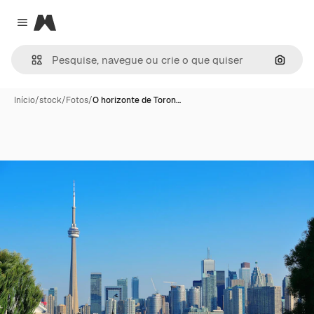
Magnific
Close menu
Pesqui
Início
/
stock
/
Fotos
/
O horizonte de Toron…