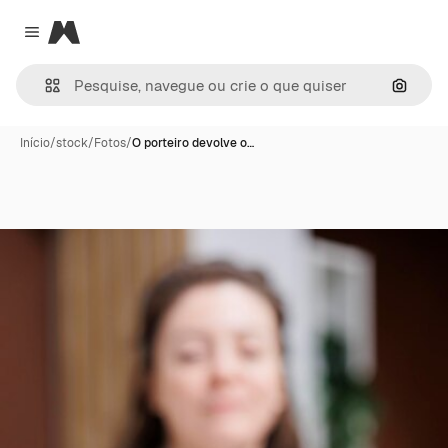
Magnific
Close menu
Pesqui
Início
/
stock
/
Fotos
/
O porteiro devolve o…