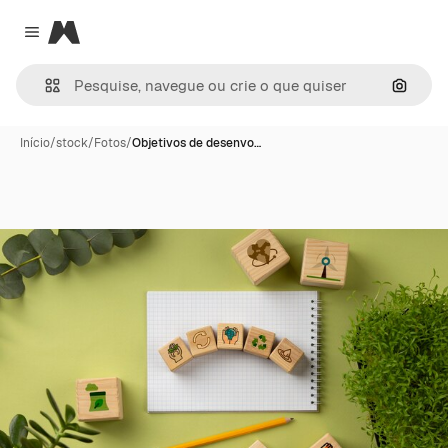
Magnific
Close menu
Pesqui
Início
/
stock
/
Fotos
/
Objetivos de desenvo…