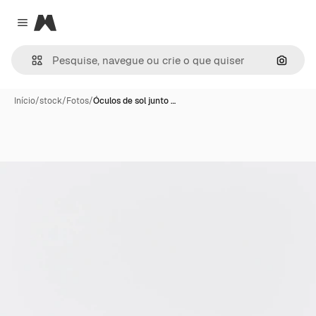
Magnific
Close menu
Pesqui
Início
/
stock
/
Fotos
/
Óculos de sol junto …