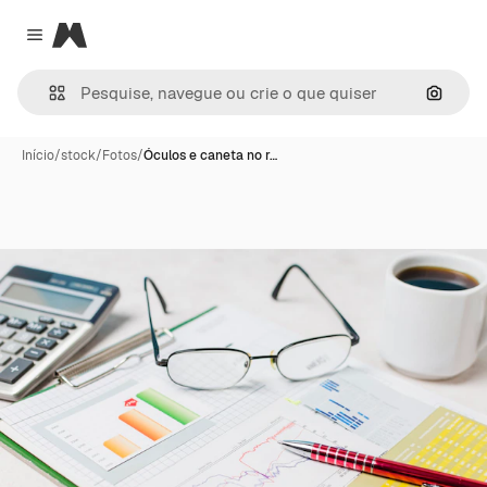
Magnific
Close menu
Pesqui
Início
/
stock
/
Fotos
/
Óculos e caneta no r…