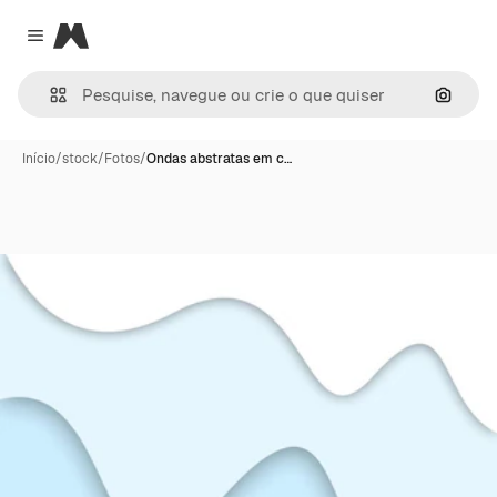
Magnific
Close menu
Pesqui
Início
/
stock
/
Fotos
/
Ondas abstratas em c…