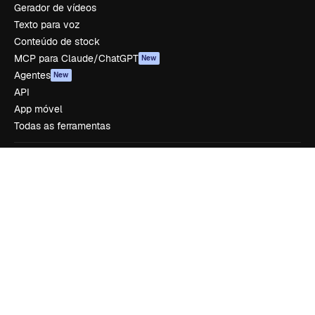
Gerador de vídeos
Texto para voz
Conteúdo de stock
MCP para Claude/ChatGPT
New
Agentes
New
API
App móvel
Todas as ferramentas
Começar
Academy
Documentação
Atendimento
Termos e condições
Política de privacidade
Originais
New
Política de cookies
Central de confiabilidade