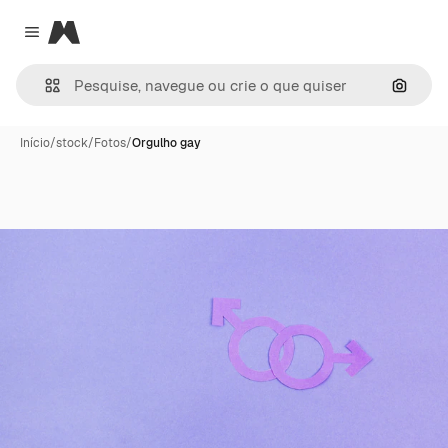
Magnific
Close menu
Pesqui
Início
/
stock
/
Fotos
/
Orgulho gay