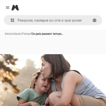
Magnific
Close menu
Pesqui
Início
/
stock
/
Fotos
/
Os pais passam tempo…