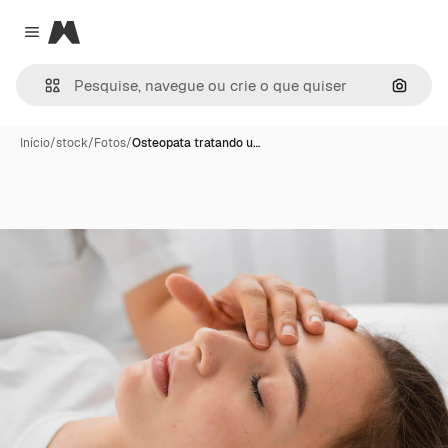
Magnific
Close menu
Pesqui
Início
/
stock
/
Fotos
/
Osteopata tratando u…