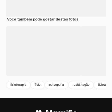
Você também pode gostar destas fotos
fisioterapia
fisio
osteopatia
reabilitação
fisiotera