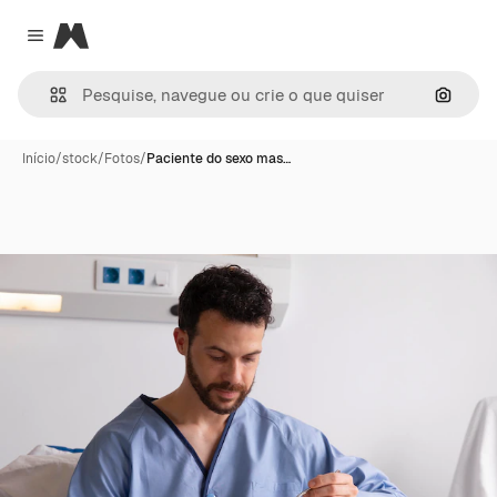
Magnific
Close menu
Pesqui
Início
/
stock
/
Fotos
/
Paciente do sexo mas…