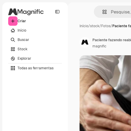
Criar
Início
/
stock
/
Fotos
/
Paciente f
Início
Buscar
Paciente fazendo reabi
magnific
Stock
Explorar
Todas as ferramentas