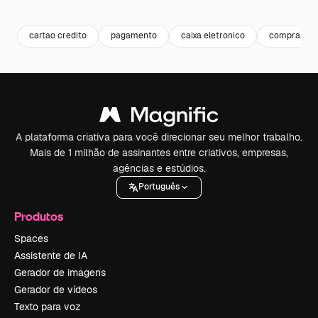
Premium
Premium
Gerado por IA
Premium
Premium
Gerado por 
cartao credito
pagamento
caixa eletronico
compras
A plataforma criativa para você direcionar seu melhor trabalho.
Mais de 1 milhão de assinantes entre criativos, empresas,
agências e estúdios.
Português
Produtos
Spaces
Assistente de IA
Gerador de imagens
Gerador de vídeos
Texto para voz