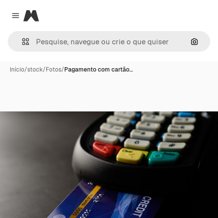
Magnific
Close menu
Pesqui
Início
/
stock
/
Fotos
/
Pagamento com cartão…