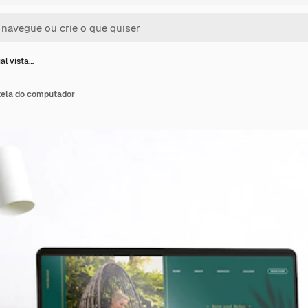
ial vista…
 tela do computador