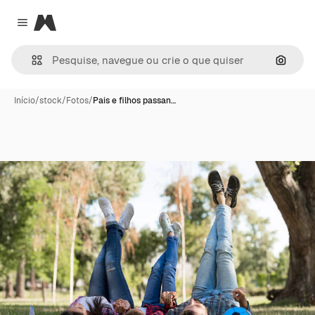
Magnific
Close menu
Pesqui
Início
/
stock
/
Fotos
/
Pais e filhos passan…