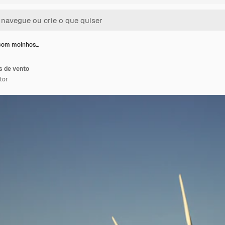
com moinhos…
 de vento
tor