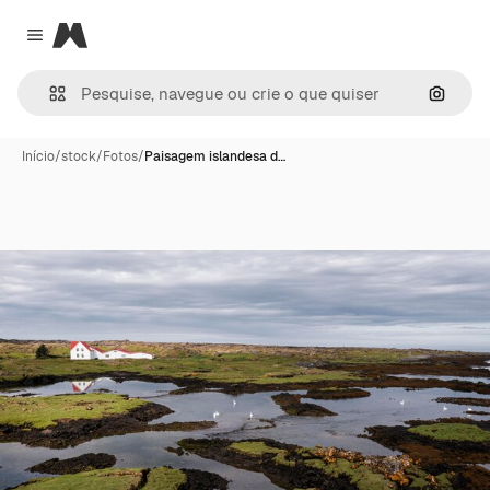
Magnific
Close menu
Pesqui
Início
/
stock
/
Fotos
/
Paisagem islandesa d…