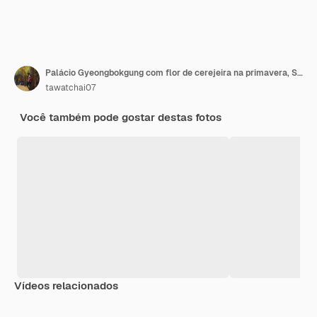
Palácio Gyeongbokgung com flor de cerejeira na primavera, Seul, na Coréia.
tawatchai07
Você também pode gostar destas fotos
Vídeos relacionados
Premium
Premium
Premium
Premium