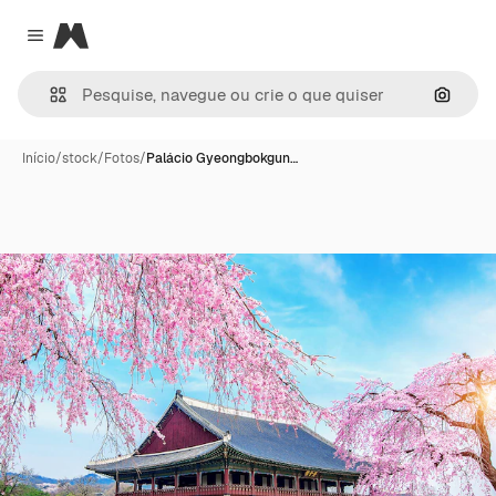
Magnific
Close menu
Pesqui
Início
/
stock
/
Fotos
/
Palácio Gyeongbokgun…