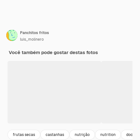
Panchitos fritos
luis_molinero
Você também pode gostar destas fotos
frutas secas
castanhas
nutrição
nutrition
doces 