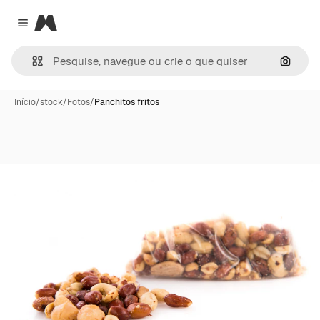
Magnific
Close menu
Pesqui
Início
/
stock
/
Fotos
/
Panchitos fritos