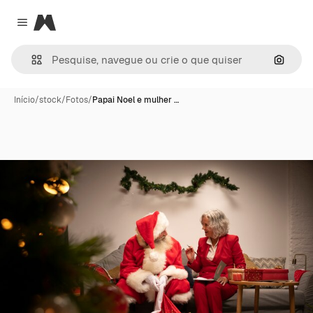
Magnific
Close menu
Pesqui
Início
/
stock
/
Fotos
/
Papai Noel e mulher …