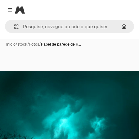
Magnific
Close menu
Pesqui
Início
/
stock
/
Fotos
/
Papel de parede de H…