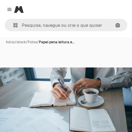
Magnific
Close menu
Pesqui
Início
/
stock
/
Fotos
/
Papel pena leitura e…