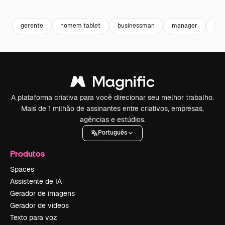
Premium
Premium
Gerado por IA
Premium
Premium
gerente
homem tablet
businessman
manager
hom
A plataforma criativa para você direcionar seu melhor trabalho.
Mais de 1 milhão de assinantes entre criativos, empresas,
agências e estúdios.
Português
Produtos
Spaces
Assistente de IA
Gerador de imagens
Gerador de vídeos
Texto para voz