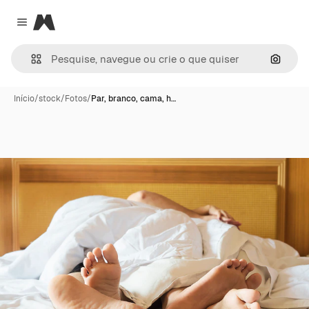
Magnific
Close menu
Pesqui
Início
/
stock
/
Fotos
/
Par, branco, cama, h…