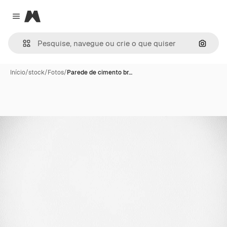
Magnific
Close menu
Pesqui
Início
/
stock
/
Fotos
/
Parede de cimento br…