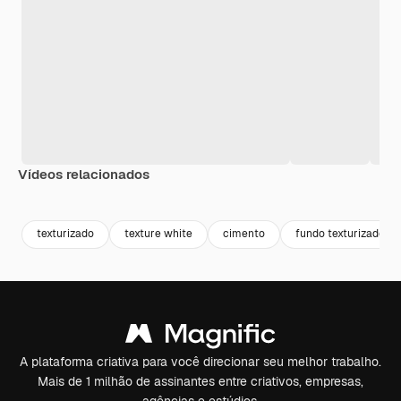
Vídeos relacionados
Premium
Premium
Premium
Premium
texturizado
texture white
cimento
fundo texturizado
A plataforma criativa para você direcionar seu melhor trabalho.
Mais de 1 milhão de assinantes entre criativos, empresas,
agências e estúdios.