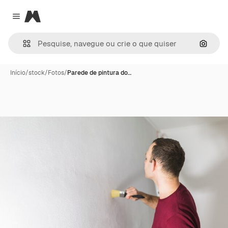
Magnific
Close menu
Pesqui
Início
/
stock
/
Fotos
/
Parede de pintura do…