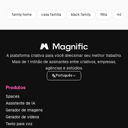
Premium
Premium
Premium
Premium
family home
casa familia
black family
filha
mãe
A plataforma criativa para você direcionar seu melhor trabalho.
Mais de 1 milhão de assinantes entre criativos, empresas,
agências e estúdios.
Português
Produtos
Spaces
Assistente de IA
Gerador de imagens
Gerador de vídeos
Texto para voz