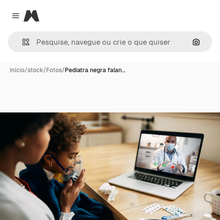
Magnific
Close menu
Pesqui
Início
/
stock
/
Fotos
/
Pediatra negra falan…