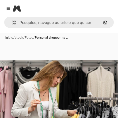
Magnific
Close menu
Pesqui
Início
/
stock
/
Fotos
/
Personal shopper na …