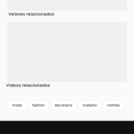
Vetores relacionados
Vídeos relacionados
Premium
Premium
Gerado por IA
Premium
Premium
moda
fashion
secretaria
trabalho
clothes
fa