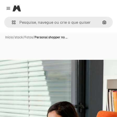
Magnific
Close menu
Pesqui
Início
/
stock
/
Fotos
/
Personal shopper no …