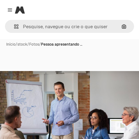
Magnific
Close menu
Pesqui
Início
/
stock
/
Fotos
/
Pessoa apresentando …