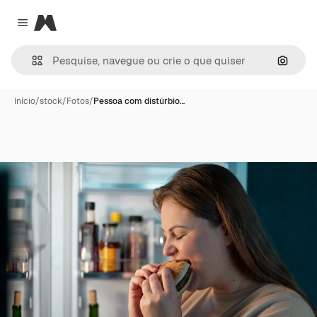
Magnific
Close menu
Pesqui
Início
/
stock
/
Fotos
/
Pessoa com distúrbio…