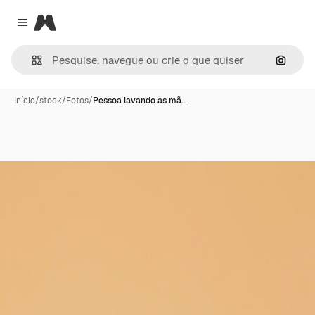
Magnific
Close menu
Pesqui
Início
/
stock
/
Fotos
/
Pessoa lavando as mã…