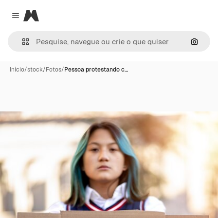
Magnific
Close menu
Pesqui
Início
/
stock
/
Fotos
/
Pessoa protestando c…