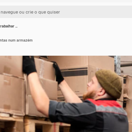
trabalhar …
juntas num armazém