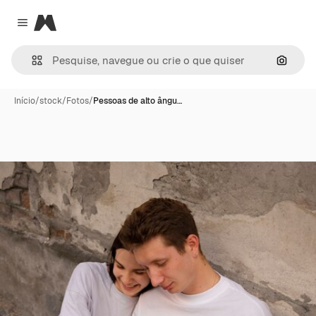
Magnific
Close menu
Pesqui
Início
/
stock
/
Fotos
/
Pessoas de alto ângu…