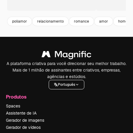
poliamor
relacionamento
romance
amor
homem 
A plataforma criativa para você direcionar seu melhor trabalho.
Mais de 1 milhão de assinantes entre criativos, empresas,
agências e estúdios.
Português
Produtos
Spaces
Assistente de IA
Gerador de imagens
Gerador de vídeos