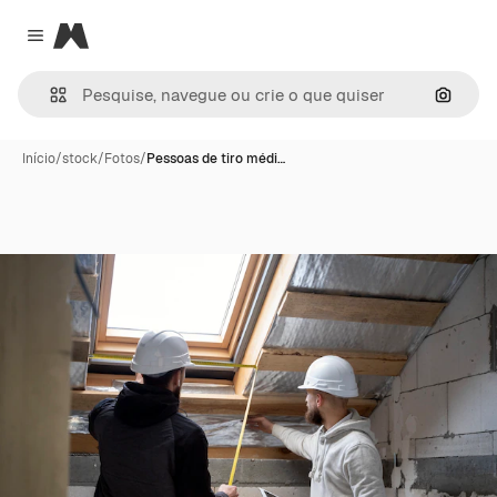
Magnific
Close menu
Pesqui
Início
/
stock
/
Fotos
/
Pessoas de tiro médi…