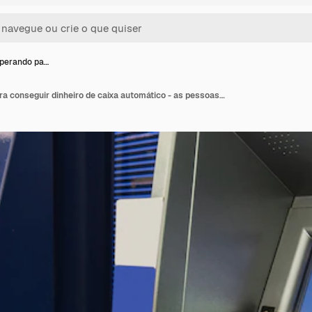
perando pa…
Pessoas esperando para conseguir dinheiro de caixa automático - as pessoas retiraram dinheiro do conceito de caixa eletrônico