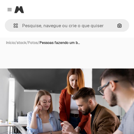
Magnific
Close menu
Pesqui
Início
/
stock
/
Fotos
/
Pessoas fazendo um b…