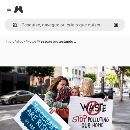
Magnific
Close menu
Pesqui
Início
/
stock
/
Fotos
/
Pessoas protestando …