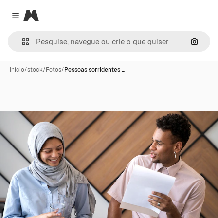
Magnific
Close menu
Pesqui
Início
/
stock
/
Fotos
/
Pessoas sorridentes …