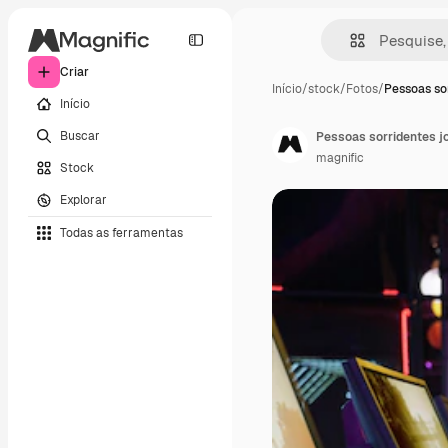
Criar
Início
/
stock
/
Fotos
/
Pessoas so
Início
Buscar
Pessoas sorridentes j
magnific
Stock
Explorar
Todas as ferramentas